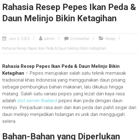
Rahasia Resep Pepes Ikan Peda &
Daun Melinjo Bikin Ketagihan
Juni 3, 2025
admin
0 Komentar
Resep
Rahasia Resep Pepes Ikan Peda & Daun Melinjo Bikin Ketagihan
Rahasia Resep Pepes Ikan Peda & Daun Melinjo Bikin
Ketagihan
– Pepes merupakan salah satu teknik memasak
tradisional khas Indonesia yang menggunakan daun pisang
sebagai pembungkus bahan makanan, lalu dikukus hingga
matang. Salah satu variasi pepes yang lezat dan kaya rasa
adalah
slot server thailand
pepes ikan peda dengan daun
melinjo. Perpaduan rasa asin dari ikan peda dan pahit segar dari
daun melinjo menjadikan hidangan ini unik dan menggugah
selera.
Bahan-Bahan yang Diperlukan