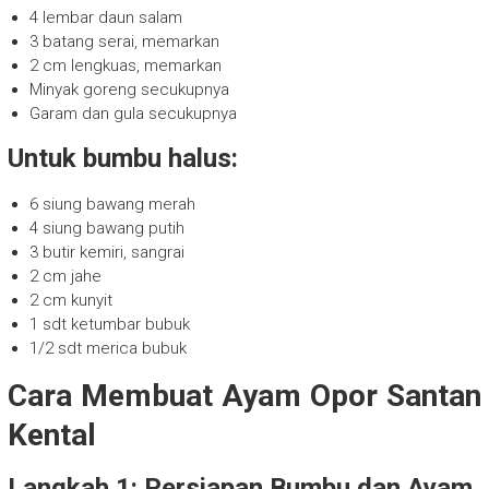
4 lembar daun salam
3 batang serai, memarkan
2 cm lengkuas, memarkan
Minyak goreng secukupnya
Garam dan gula secukupnya
Untuk bumbu halus:
6 siung bawang merah
4 siung bawang putih
3 butir kemiri, sangrai
2 cm jahe
2 cm kunyit
1 sdt ketumbar bubuk
1/2 sdt merica bubuk
Cara Membuat Ayam Opor Santan
Kental
Langkah 1: Persiapan Bumbu dan Ayam