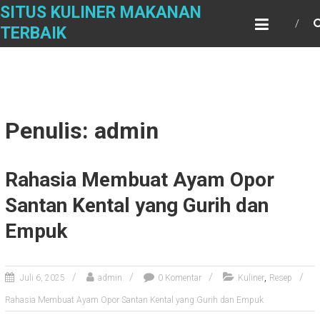
Skip
SITUS KULINER MAKANAN
to
TERBAIK
content
Penulis:
admin
Rahasia Membuat Ayam Opor
Santan Kental yang Gurih dan
Empuk
,
Juli 6, 2025
admin
0 Komentar
Kuliner
Resep
Rahasia Membuat Ayam Opor Santan Kental yang Gurih dan Empuk