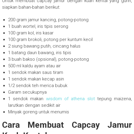
Untuk membuat capcay jamur dengan kuah kental yang gurih,
siapkan bahan-bahan berikut:
200 gram jamur kancing, potong-potong
1 buah wortel, iris tipis serong
100 gram kol, iris kasar
100 gram brokoli, potong per kuntum kecil
2 siung bawang putih, cincang halus
1 batang daun bawang, iris tipis
3 buah bakso (opsional), potong-potong
500 ml kaldu ayam atau air
1 sendok makan saus tiram
1 sendok makan kecap asin
1/2 sendok teh merica bubuk
Garam secukupnya
1 sendok makan
wisdom of athena slot
tepung maizena,
larutkan dengan sedikit air
Minyak goreng untuk menumis
Cara Membuat Capcay Jamur