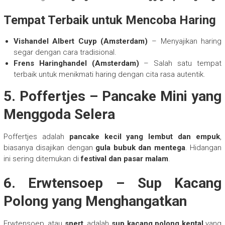
Tempat Terbaik untuk Mencoba Haring
Vishandel Albert Cuyp (Amsterdam)
– Menyajikan haring
segar dengan cara tradisional.
Frens Haringhandel (Amsterdam)
– Salah satu tempat
terbaik untuk menikmati haring dengan cita rasa autentik.
5. Poffertjes – Pancake Mini yang
Menggoda Selera
Poffertjes adalah
pancake kecil yang lembut dan empuk
,
biasanya disajikan dengan
gula bubuk dan mentega
. Hidangan
ini sering ditemukan di
festival dan pasar malam
.
6. Erwtensoep – Sup Kacang
Polong yang Menghangatkan
Erwtensoep, atau
snert
, adalah
sup kacang polong kental
yang