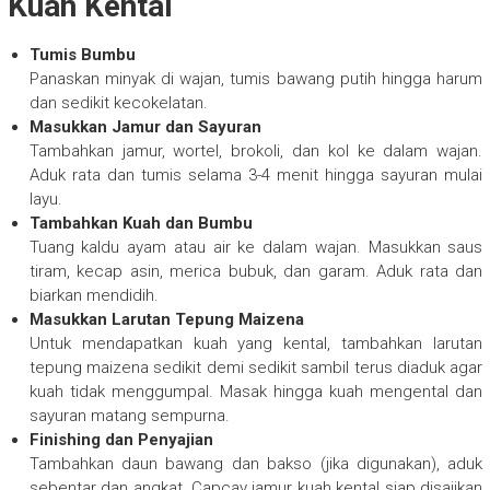
Kuah Kental
Tumis Bumbu
Panaskan minyak di wajan, tumis bawang putih hingga harum
dan sedikit kecokelatan.
Masukkan Jamur dan Sayuran
Tambahkan jamur, wortel, brokoli, dan kol ke dalam wajan.
Aduk rata dan tumis selama 3-4 menit hingga sayuran mulai
layu.
Tambahkan Kuah dan Bumbu
Tuang kaldu ayam atau air ke dalam wajan. Masukkan saus
tiram, kecap asin, merica bubuk, dan garam. Aduk rata dan
biarkan mendidih.
Masukkan Larutan Tepung Maizena
Untuk mendapatkan kuah yang kental, tambahkan larutan
tepung maizena sedikit demi sedikit sambil terus diaduk agar
kuah tidak menggumpal. Masak hingga kuah mengental dan
sayuran matang sempurna.
Finishing dan Penyajian
Tambahkan daun bawang dan bakso (jika digunakan), aduk
sebentar dan angkat. Capcay jamur kuah kental siap disajikan