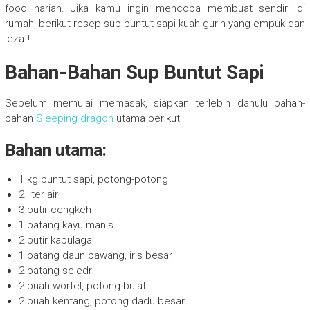
food harian. Jika kamu ingin mencoba membuat sendiri di
rumah, berikut resep sup buntut sapi kuah gurih yang empuk dan
lezat!
Bahan-Bahan Sup Buntut Sapi
Sebelum memulai memasak, siapkan terlebih dahulu bahan-
bahan
Sleeping dragon
utama berikut:
Bahan utama:
1 kg buntut sapi, potong-potong
2 liter air
3 butir cengkeh
1 batang kayu manis
2 butir kapulaga
1 batang daun bawang, iris besar
2 batang seledri
2 buah wortel, potong bulat
2 buah kentang, potong dadu besar