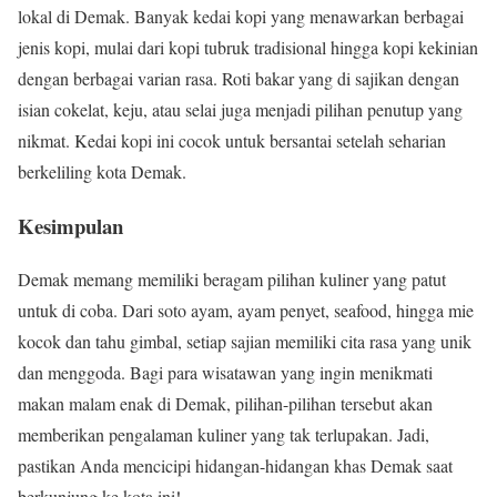
lokal di Demak. Banyak kedai kopi yang menawarkan berbagai
jenis kopi, mulai dari kopi tubruk tradisional hingga kopi kekinian
dengan berbagai varian rasa. Roti bakar yang di sajikan dengan
isian cokelat, keju, atau selai juga menjadi pilihan penutup yang
nikmat. Kedai kopi ini cocok untuk bersantai setelah seharian
berkeliling kota Demak.
Kesimpulan
Demak memang memiliki beragam pilihan kuliner yang patut
untuk di coba. Dari soto ayam, ayam penyet, seafood, hingga mie
kocok dan tahu gimbal, setiap sajian memiliki cita rasa yang unik
dan menggoda. Bagi para wisatawan yang ingin menikmati
makan malam enak di Demak, pilihan-pilihan tersebut akan
memberikan pengalaman kuliner yang tak terlupakan. Jadi,
pastikan Anda mencicipi hidangan-hidangan khas Demak saat
berkunjung ke kota ini!