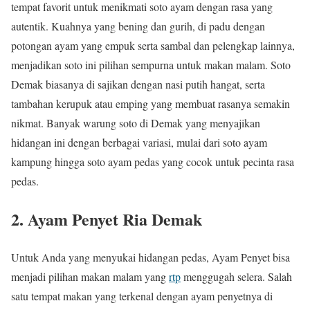
tempat favorit untuk menikmati soto ayam dengan rasa yang
autentik. Kuahnya yang bening dan gurih, di padu dengan
potongan ayam yang empuk serta sambal dan pelengkap lainnya,
menjadikan soto ini pilihan sempurna untuk makan malam. Soto
Demak biasanya di sajikan dengan nasi putih hangat, serta
tambahan kerupuk atau emping yang membuat rasanya semakin
nikmat. Banyak warung soto di Demak yang menyajikan
hidangan ini dengan berbagai variasi, mulai dari soto ayam
kampung hingga soto ayam pedas yang cocok untuk pecinta rasa
pedas.
2. Ayam Penyet Ria Demak
Untuk Anda yang menyukai hidangan pedas, Ayam Penyet bisa
menjadi pilihan makan malam yang
rtp
menggugah selera. Salah
satu tempat makan yang terkenal dengan ayam penyetnya di