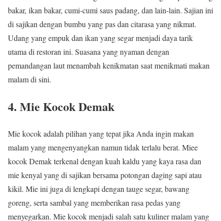
bakar, ikan bakar, cumi-cumi saus padang, dan lain-lain. Sajian ini
di sajikan dengan bumbu yang pas dan citarasa yang nikmat.
Udang yang empuk dan ikan yang segar menjadi daya tarik
utama di restoran ini. Suasana yang nyaman dengan
pemandangan laut menambah kenikmatan saat menikmati makan
malam di sini.
4. Mie Kocok Demak
Mie kocok adalah pilihan yang tepat jika Anda ingin makan
malam yang mengenyangkan namun tidak terlalu berat. Miee
kocok Demak terkenal dengan kuah kaldu yang kaya rasa dan
mie kenyal yang di sajikan bersama potongan daging sapi atau
kikil. Mie ini juga di lengkapi dengan tauge segar, bawang
goreng, serta sambal yang memberikan rasa pedas yang
menyegarkan. Mie kocok menjadi salah satu kuliner malam yang