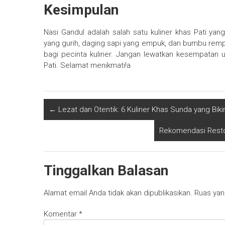
Kesimpulan
Nasi Gandul adalah salah satu kuliner khas Pati ya
yang gurih, daging sapi yang empuk, dan bumbu remp
bagi pecinta kuliner. Jangan lewatkan kesempatan u
Pati. Selamat menikmati!a
←
Lezat dan Otentik: 6 Kuliner Khas Sunda yang Biki
Rekomendasi Resto
Tinggalkan Balasan
Alamat email Anda tidak akan dipublikasikan.
Ruas yan
Komentar
*