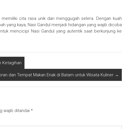
ng memiliki cita rasa unik dan menggugah selera. Dengan kuah
ah yang kaya, Nasi Gandul menjadi hidangan yang wajib dicoba
ntuk mencicipi Nasi Gandul yang autentik saat berkunjung ke
n Ketagihan
ran dan Tempat Makan Enak di Batam untuk Wisata Kuliner
→
g wajib ditandai
*