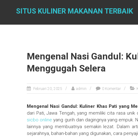
Skip
to
SITUS KULINER MAKANAN TERBAIK
content
Mengenal Nasi Gandul: Kul
Menggugah Selera
Februari 20, 2025
admin
0 Komentar
Mengenal Nasi Gandul: Kuliner Khas Pati yang M
dari Pati, Jawa Tengah, yang memiliki cita rasa uni
sicbo online
yang gurih dan dagingnya yang empuk. Na
lainnya yang membuatnya semakin lezat. Dalam artik
sejarahnya, bahan-bahan yang digunakan, cara penyaji