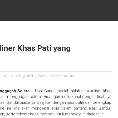
iner Khas Pati yang
Kuliner
Mengenal Nasi Gandul: Kuliner Khas Pati
enggugah Selera –
Nasi Gandul adalah salah satu kuliner khas
k dan menggugah selera. Hidangan ini terkenal dengan kuahnya
si Gandul biasanya disajikan dengan nasi putih dan pelengkap
el ini, kita akan mengenal lebih dalam tentang Nasi Gandul,
an, serta rekomendasi tempat untuk mencicipi hidangan ini.