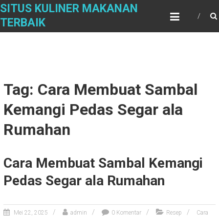
Skip
SITUS KULINER MAKANAN
to
TERBAIK
content
Tag: Cara Membuat Sambal
Kemangi Pedas Segar ala
Rumahan
Cara Membuat Sambal Kemangi
Pedas Segar ala Rumahan
Mei 22, 2025
admin
0 Komentar
Resep
Cara