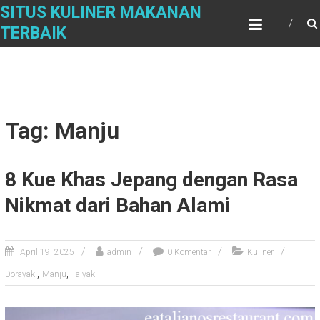
Skip
SITUS KULINER MAKANAN
to
TERBAIK
content
Tag: Manju
8 Kue Khas Jepang dengan Rasa
Nikmat dari Bahan Alami
April 19, 2025
admin
0 Komentar
Kuliner
,
,
Dorayaki
Manju
Taiyaki