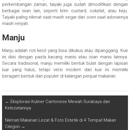
perkembangan zaman, taiyaki juga sudah dimodifikasi dengan
berbagai isian lain, seperti krim custard, cokelat, atau keju.
Taiyaki paling nikmat saat masih segar dari oven saat adonannya
masih renyah.
Manju
Manju adalah roti kecil yang bisa dikukus atau dipanggang. Kue
ini diisi dengan pasta kacang manis atau isian manis lainnya.
Secara tradisional, manju memiliki bentuk bulat dengan lapisan
luar yang halus, tetapi versi modern dari kue ini memiliki
beragam bentuk dan populer di kalangan penjual makanan.
←
Eksplorasi Kuliner Cantonese Mewah Surabaya dan
Kelezatannya
Nikmati Makanan Lezat & Foto Estetik di 4 Tempat Makan
Cilegon
→