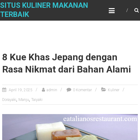
Skip
SITUS KULINER MAKANAN
to
TERBAIK
content
8 Kue Khas Jepang dengan
Rasa Nikmat dari Bahan Alami
April 19, 2025
admin
0 Komentar
Kuliner
,
,
Dorayaki
Manju
Taiyaki